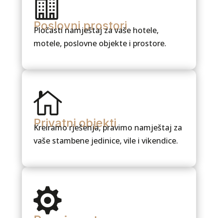

Poslovni prostori
Pločasti namještaj za vaše hotele,
motele, poslovne objekte i prostore.

Privatni objekti
Kreiramo rješenja, pravimo namještaj za
vaše stambene jedinice, vile i vikendice.
