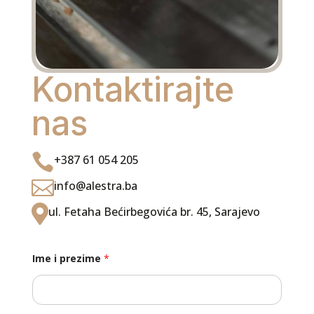
Kontaktirajte
nas

+387 61 054 205

info@alestra.ba

ul. Fetaha Bećirbegovića br. 45, Sarajevo
Ime i prezime
*